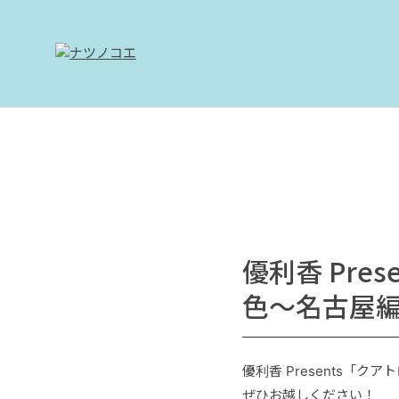
優利香 Pre
色〜名古屋編
優利香 Presents「
ぜひお越しください！