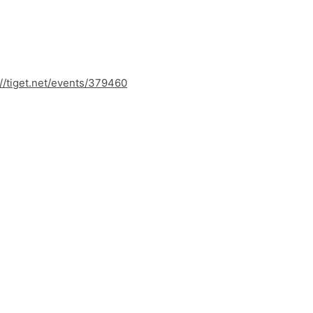
://tiget.net/events/379460