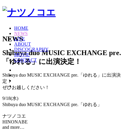
HOME
NEWS
NEWS
LIVE
ABOUT
DISCOGRAPHY
Shibuya duo MUSIC EXCHANGE pre.
MOVIE
CONTACT
「ゆれる」に出演決定！
Shibuya duo MUSIC EXCHANGE pre.「ゆれる」に出演決
定！
ぜひお越しください！
9/18(水)
Shibuya duo MUSIC EXCHANGE pre.「ゆれる」
ナツノコエ
HINONABE
and more…