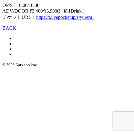
OP/ST 18:00/18:30
ADV/DOOR ¥3,400/¥3,900(別途1Drink )
チケットURL：
https://t.livepocket.jp/e/yureru_
BACK
© 2026 Natsu no koe