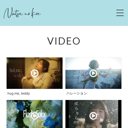
HOME
VIDEO
NEWS
LIVE
ABOUT
DISCOGRAPHY
hug me, teddy
ハレーション
MOVIE
CONTACT