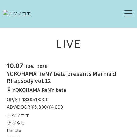
HOME
LIVE
NEWS
10.07
Tue.
2025
LIVE
YOKOHAMA ReNY beta presents Mermaid
Rhapsody vol.12
ABOUT
YOKOHAMA ReNY beta
DISCOGRAPHY
OP/ST 18:00/18:30
ADV/DOOR ¥3,300/¥4,000
MOVIE
ナツノコエ
きばやし
CONTACT
tamate