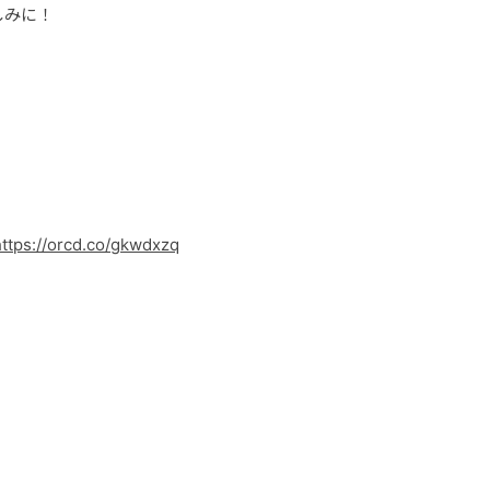
しみに！
https://orcd.co/gkwdxzq
」