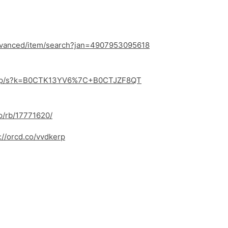
/advanced/item/search?jan=4907953095618
o.jp/s?k=B0CTK13YV6%7C+B0CTJZF8QT
jp/rb/17771620/
://orcd.co/vvdkerp