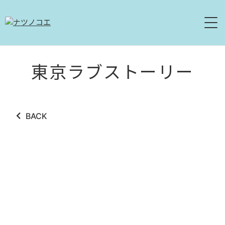
HOME
東京ラブストーリー
NEWS
LIVE
BACK
ABOUT
DISCOGRAPHY
MOVIE
CONTACT